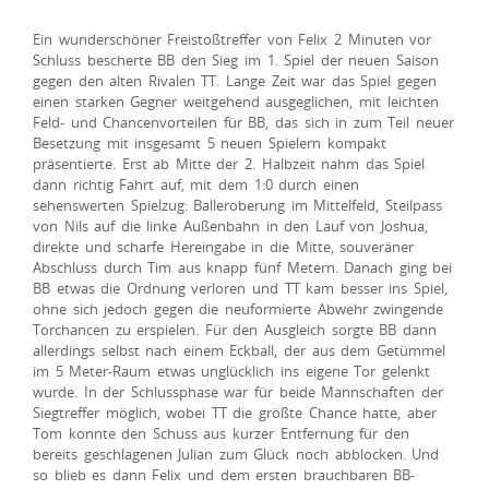
Ein wunderschöner Freistoßtreffer von Felix 2 Minuten vor
Schluss bescherte BB den Sieg im 1. Spiel der neuen Saison
gegen den alten Rivalen TT. Lange Zeit war das Spiel gegen
einen starken Gegner weitgehend ausgeglichen, mit leichten
Feld- und Chancenvorteilen für BB, das sich in zum Teil neuer
Besetzung mit insgesamt 5 neuen Spielern kompakt
präsentierte. Erst ab Mitte der 2. Halbzeit nahm das Spiel
dann richtig Fahrt auf, mit dem 1:0 durch einen
sehenswerten Spielzug: Balleroberung im Mittelfeld, Steilpass
von Nils auf die linke Außenbahn in den Lauf von Joshua,
direkte und scharfe Hereingabe in die Mitte, souveräner
Abschluss durch Tim aus knapp fünf Metern. Danach ging bei
BB etwas die Ordnung verloren und TT kam besser ins Spiel,
ohne sich jedoch gegen die neuformierte Abwehr zwingende
Torchancen zu erspielen. Für den Ausgleich sorgte BB dann
allerdings selbst nach einem Eckball, der aus dem Getümmel
im 5 Meter-Raum etwas unglücklich ins eigene Tor gelenkt
wurde. In der Schlussphase war für beide Mannschaften der
Siegtreffer möglich, wobei TT die größte Chance hatte, aber
Tom konnte den Schuss aus kurzer Entfernung für den
bereits geschlagenen Julian zum Glück noch abblocken. Und
so blieb es dann Felix und dem ersten brauchbaren BB-