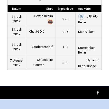
Datum
Start
Ergebnisse
Auswärts
Bertha Becks
JFK HU-
31. Juli
2 - 0
2017
Berlin
31. Juli
Charité Olé
0 - 5
Kiez Kicker
2017
31. Juli
Studentendorf
1 - 1
Störtebeker
2017
Berlin
Catenaccio
Dynamo
7. August
3 - 2
Contras
2017
Blutgrätsche