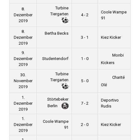
Turbine
8.
Coole Wampe
Tiergarten
Dezember
4 - 2
91
2019
8.
Bertha Becks
Dezember
3 - 1
Kiez Kicker
2019
9.
Monbi
Dezember
Studentendorf
1 - 0
Kickers
2019
Turbine
30.
Charité
Tiergarten
November
5 - 0
Olé
2019
1.
Störtebeker
Deportivo
Dezember
7 - 2
Berlin
Rudis
2019
1.
Coole Wampe
Dezember
2 - 0
Kiez Kicker
91
2019
1.