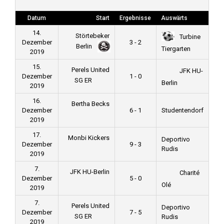
Datum
Start
Ergebnisse
Auswärts
14.
Störtebeker
Turbine
Dezember
3 - 2
Berlin
Tiergarten
2019
15.
Perels United
JFK HU-
Dezember
1 - 0
SG ER
Berlin
2019
16.
Bertha Becks
Dezember
6 - 1
Studentendorf
2019
17.
Monbi Kickers
Deportivo
Dezember
9 - 3
Rudis
2019
7.
JFK HU-Berlin
Charité
Dezember
5 - 0
Olé
2019
7.
Perels United
Deportivo
Dezember
7 - 5
SG ER
Rudis
2019