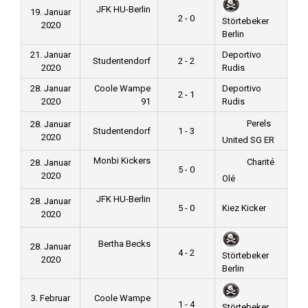
JFK HU-Berlin
19. Januar
2 - 0
Störtebeker
2020
Berlin
21. Januar
Deportivo
Studentendorf
2 - 2
2020
Rudis
28. Januar
Coole Wampe
Deportivo
2 - 1
2020
91
Rudis
Perels
28. Januar
Studentendorf
1 - 3
2020
United SG ER
Monbi Kickers
Charité
28. Januar
5 - 0
2020
Olé
JFK HU-Berlin
28. Januar
5 - 0
Kiez Kicker
2020
Bertha Becks
28. Januar
4 - 2
Störtebeker
2020
Berlin
3. Februar
Coole Wampe
1 - 4
Störtebeker