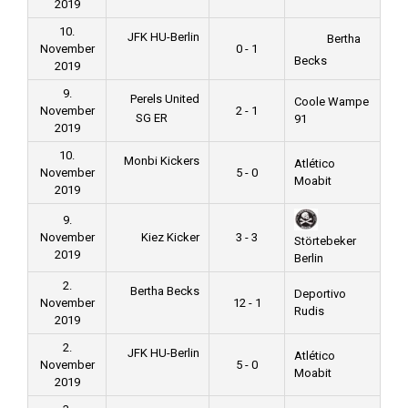
2019
10.
JFK HU-Berlin
Bertha
November
0 - 1
Becks
2019
9.
Perels United
Coole Wampe
November
2 - 1
SG ER
91
2019
10.
Monbi Kickers
Atlético
November
5 - 0
Moabit
2019
9.
November
Kiez Kicker
3 - 3
Störtebeker
2019
Berlin
2.
Bertha Becks
Deportivo
November
12 - 1
Rudis
2019
2.
JFK HU-Berlin
Atlético
November
5 - 0
Moabit
2019