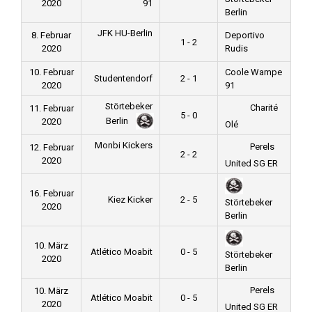
2020
91
Berlin
JFK HU-Berlin
8. Februar
Deportivo
1 - 2
2020
Rudis
10. Februar
Coole Wampe
Studentendorf
2 - 1
2020
91
Störtebeker
Charité
11. Februar
5 - 0
Berlin
2020
Olé
Monbi Kickers
Perels
12. Februar
2 - 2
2020
United SG ER
16. Februar
Kiez Kicker
2 - 5
Störtebeker
2020
Berlin
10. März
Atlético Moabit
0 - 5
Störtebeker
2020
Berlin
Perels
10. März
Atlético Moabit
0 - 5
2020
United SG ER