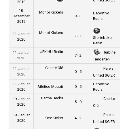
United SG ER
2019
18.
Monbi Kickers
Deportivo
Dezember
9 - 3
Rudis
2019
Monbi Kickers
11. Januar
4 - 4
Störtebeker
2020
Berlin
JFK HU-Berlin
Turbine
11. Januar
7 - 2
2020
Tiergarten
Charité Olé
Perels
11. Januar
0 - 5
2020
United SG ER
11. Januar
Deportivo
Atlético Moabit
0 - 5
2020
Rudis
Bertha Becks
Charité
19. Januar
5 - 0
2020
Olé
Perels
19. Januar
Kiez Kicker
4 - 2
2020
United SG ER