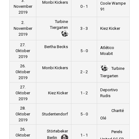
3.
Monbi Kickers
Coole Wampe
November
0 - 1
91
2019
Turbine
2.
Tiergarten
November
3 - 3
Kiez Kicker
2019
27.
Bertha Becks
Atlético
Oktober
5 - 0
Moabit
2019
26.
Monbi Kickers
Turbine
Oktober
2 - 2
Tiergarten
2019
27.
Deportivo
Oktober
Kiez Kicker
1 - 2
Rudis
2019
28.
Charité
Oktober
Studentendorf
5 - 0
Olé
2019
26.
Störtebeker
Perels
Oktober
1 - 1
Berlin