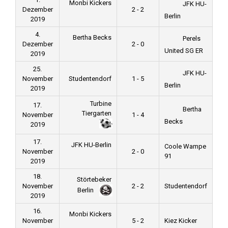
Monbi Kickers
JFK HU-
Dezember
2 - 2
Berlin
2019
4.
Bertha Becks
Perels
Dezember
2 - 0
United SG ER
2019
25.
JFK HU-
November
Studentendorf
1 - 5
Berlin
2019
Turbine
17.
Bertha
Tiergarten
November
1 - 4
Becks
2019
17.
JFK HU-Berlin
Coole Wampe
November
2 - 0
91
2019
18.
Störtebeker
November
2 - 2
Studentendorf
Berlin
2019
16.
Monbi Kickers
November
5 - 2
Kiez Kicker