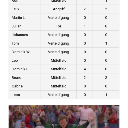
Rolf
Mittelfeld
1
1
Felix
Angriff
2
2
Martin L.
Verteidigung
0
0
Julian
Tor
1
0
Johannes
Verteidigung
0
0
Tom
Verteidigung
0
1
Dominik W.
Verteidigung
0
0
Leo
Mittelfeld
0
0
Dominik S.
Mittelfeld
4
0
Bruno
Mittelfeld
2
2
Gabriel
Mittelfeld
0
0
Leon
Verteidigung
0
1