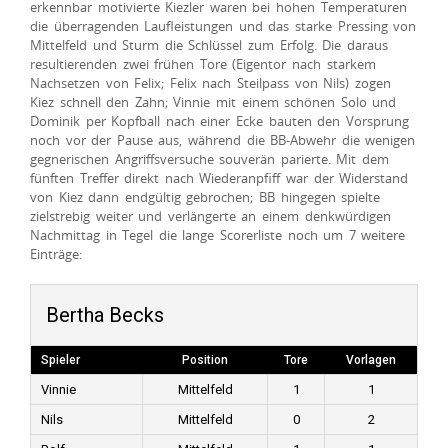
erkennbar motivierte Kiezler waren bei hohen Temperaturen
die überragenden Laufleistungen und das starke Pressing von
Mittelfeld und Sturm die Schlüssel zum Erfolg. Die daraus
resultierenden zwei frühen Tore (Eigentor nach starkem
Nachsetzen von Felix; Felix nach Steilpass von Nils) zogen
Kiez schnell den Zahn; Vinnie mit einem schönen Solo und
Dominik per Kopfball nach einer Ecke bauten den Vorsprung
noch vor der Pause aus, während die BB-Abwehr die wenigen
gegnerischen Angriffsversuche souverän parierte. Mit dem
fünften Treffer direkt nach Wiederanpfiff war der Widerstand
von Kiez dann endgültig gebrochen; BB hingegen spielte
zielstrebig weiter und verlängerte an einem denkwürdigen
Nachmittag in Tegel die lange Scorerliste noch um 7 weitere
Einträge:
Bertha Becks
Spieler
Position
Tore
Vorlagen
Vinnie
Mittelfeld
1
1
Nils
Mittelfeld
0
2