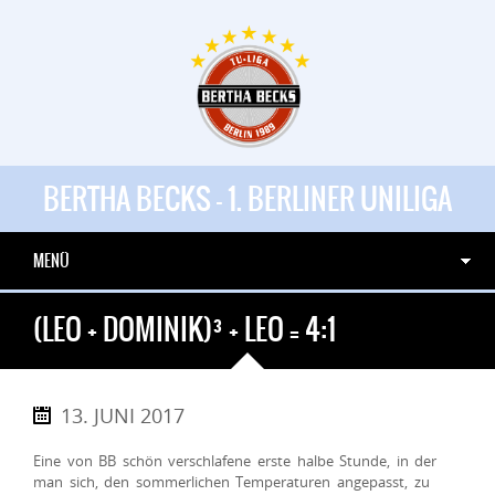
BERTHA BECKS - 1. BERLINER UNILIGA
MENÜ
(LEO + DOMINIK)³ + LEO = 4:1
13. JUNI 2017
Eine von BB schön verschlafene erste halbe Stunde, in der
man sich, den sommerlichen Temperaturen angepasst, zu