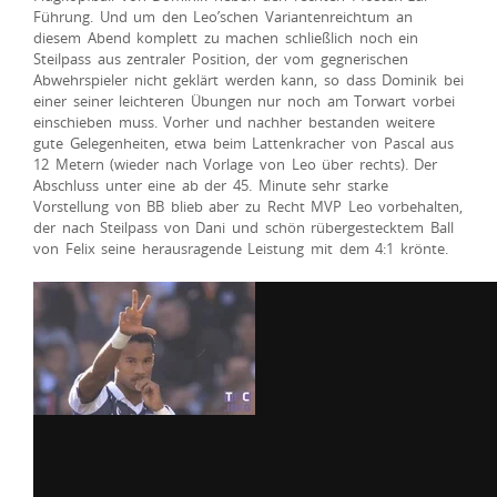
Führung. Und um den Leo’schen Variantenreichtum an
diesem Abend komplett zu machen schließlich noch ein
Steilpass aus zentraler Position, der vom gegnerischen
Abwehrspieler nicht geklärt werden kann, so dass Dominik bei
einer seiner leichteren Übungen nur noch am Torwart vorbei
einschieben muss. Vorher und nachher bestanden weitere
gute Gelegenheiten, etwa beim Lattenkracher von Pascal aus
12 Metern (wieder nach Vorlage von Leo über rechts). Der
Abschluss unter eine ab der 45. Minute sehr starke
Vorstellung von BB blieb aber zu Recht MVP Leo vorbehalten,
der nach Steilpass von Dani und schön rübergestecktem Ball
von Felix seine herausragende Leistung mit dem 4:1 krönte.