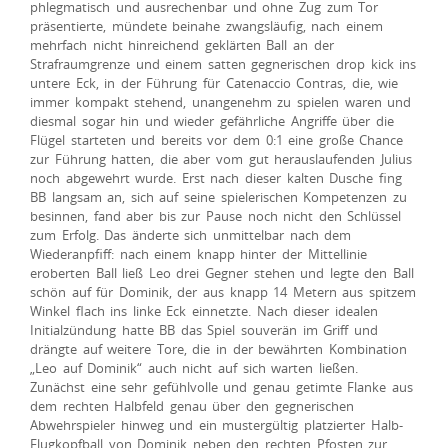
phlegmatisch und ausrechenbar und ohne Zug zum Tor
präsentierte, mündete beinahe zwangsläufig, nach einem
mehrfach nicht hinreichend geklärten Ball an der
Strafraumgrenze und einem satten gegnerischen drop kick ins
untere Eck, in der Führung für Catenaccio Contras, die, wie
immer kompakt stehend, unangenehm zu spielen waren und
diesmal sogar hin und wieder gefährliche Angriffe über die
Flügel starteten und bereits vor dem 0:1 eine große Chance
zur Führung hatten, die aber vom gut herauslaufenden Julius
noch abgewehrt wurde. Erst nach dieser kalten Dusche fing
BB langsam an, sich auf seine spielerischen Kompetenzen zu
besinnen, fand aber bis zur Pause noch nicht den Schlüssel
zum Erfolg. Das änderte sich unmittelbar nach dem
Wiederanpfiff: nach einem knapp hinter der Mittellinie
eroberten Ball ließ Leo drei Gegner stehen und legte den Ball
schön auf für Dominik, der aus knapp 14 Metern aus spitzem
Winkel flach ins linke Eck einnetzte. Nach dieser idealen
Initialzündung hatte BB das Spiel souverän im Griff und
drängte auf weitere Tore, die in der bewährten Kombination
„Leo auf Dominik“ auch nicht auf sich warten ließen.
Zunächst eine sehr gefühlvolle und genau getimte Flanke aus
dem rechten Halbfeld genau über den gegnerischen
Abwehrspieler hinweg und ein mustergültig platzierter Halb-
Flugkopfball von Dominik neben den rechten Pfosten zur