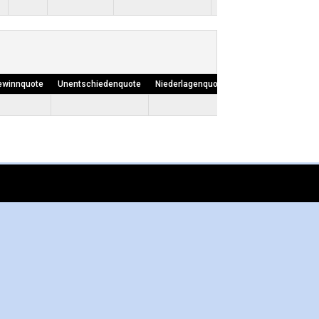
ewinnquote
Unentschiedenquote
Niederlagenquote
Own Goals