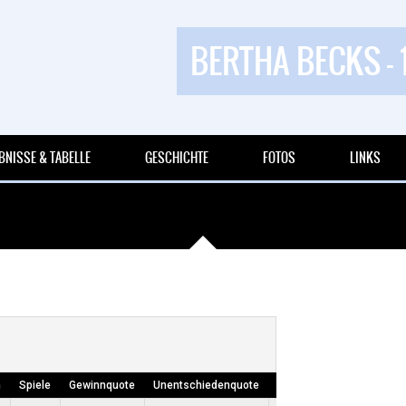
BERTHA BECKS - 
BNISSE & TABELLE
GESCHICHTE
FOTOS
LINKS
n
Spiele
Gewinnquote
Unentschiedenquote
Niederlagenquote
Own