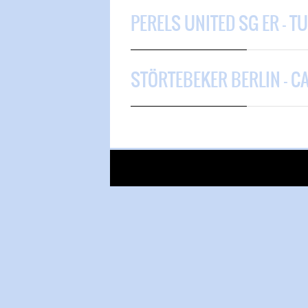
PERELS UNITED SG ER – T
STÖRTEBEKER BERLIN – 