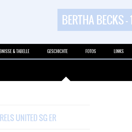
BERTHA BECKS - 
BNISSE & TABELLE
GESCHICHTE
FOTOS
LINKS
ERELS UNITED SG ER