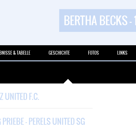
BERTHA BECKS - 
BNISSE & TABELLE
GESCHICHTE
FOTOS
LINKS
 UNITED F.C.
PRIEBE – PERELS UNITED SG