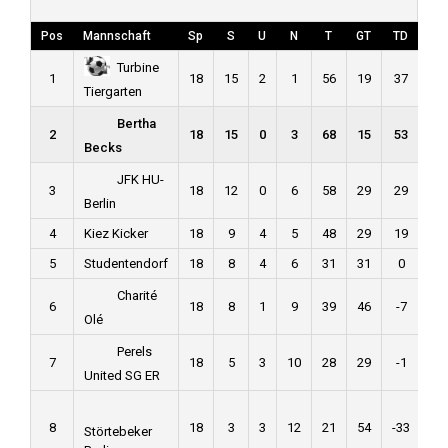
Pos
Mannschaft
Sp
S
U
N
T
GT
TD
Pk
Turbine
1
18
15
2
1
56
19
37
4
Tiergarten
Bertha
2
18
15
0
3
68
15
53
4
Becks
JFK HU-
3
18
12
0
6
58
29
29
3
Berlin
4
Kiez Kicker
18
9
4
5
48
29
19
3
5
Studentendorf
18
8
4
6
31
31
0
2
Charité
6
18
8
1
9
39
46
-7
2
Olé
Perels
7
18
5
3
10
28
29
-1
1
United SG ER
8
18
3
3
12
21
54
-33
1
Störtebeker