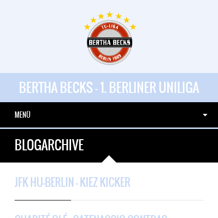
BERTHA BECKS - 1. BERLINER UNILIGA
MENÜ
BLOGARCHIVE
JFK HU-BERLIN – KIEZ KICKER