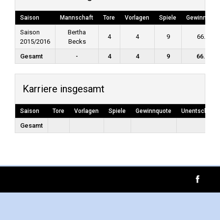
Saison
Mannschaft
Tore
Vorlagen
Spiele
Gewinnquot
Saison
Bertha
4
4
9
66.67
2015/2016
Becks
Gesamt
-
4
4
9
66.67
Karriere insgesamt
Saison
Tore
Vorlagen
Spiele
Gewinnquote
Unentschiede
Gesamt