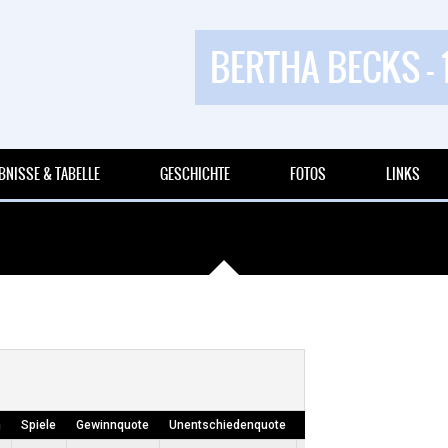
BERTHA BECKS - 
BNISSE & TABELLE
GESCHICHTE
FOTOS
LINKS
n
Spiele
Gewinnquote
Unentschiedenquote
Niederlagenquote
Own