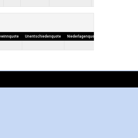
ewinnquote
Unentschiedenquote
Niederlagenquote
Own Goals