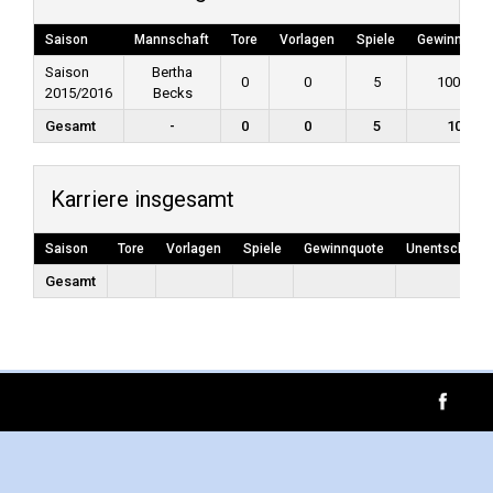
Saison
Mannschaft
Tore
Vorlagen
Spiele
Gewinnquot
Saison
Bertha
0
0
5
100.00
2015/2016
Becks
Gesamt
-
0
0
5
100
Karriere insgesamt
Saison
Tore
Vorlagen
Spiele
Gewinnquote
Unentschiede
Gesamt